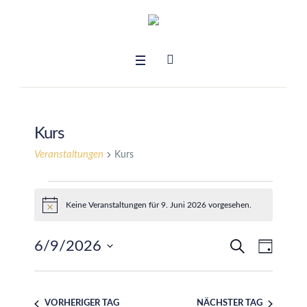
Kurs
Veranstaltungen
Kurs
Veranstaltungen
Keine Veranstaltungen für 9. Juni 2026 vorgesehen.
Hinweis
für
SUCHE
6/9/2026
Verans
TAG
Veransta
9.
Ansich
Datum
Suche
Juni
wählen.
Naviga
VORHERIGER TAG
NÄCHSTER TAG