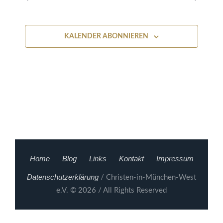
und
2026
Ansichten
KALENDER ABONNIEREN
Navigati
Home
Blog
Links
Kontakt
Impressum
Datenschutzerklärung
/ Christen-in-München-West
e.V. © 2026 / All Rights Reserved