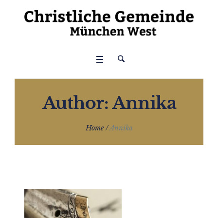
Author:
Annika
Home
/
Annika