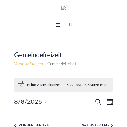
Gemeindefreizeit
Veranstaltungen
Gemeindefreizeit
Veranstaltungen
Keine Veranstaltungen für 8. August 2026 vorgesehen.
Hinweis
für
SUCHE
8/8/2026
Verans
TAG
Veransta
8.
Ansich
Datum
Suche
August
wählen.
Naviga
VORHERIGER TAG
NÄCHSTER TAG