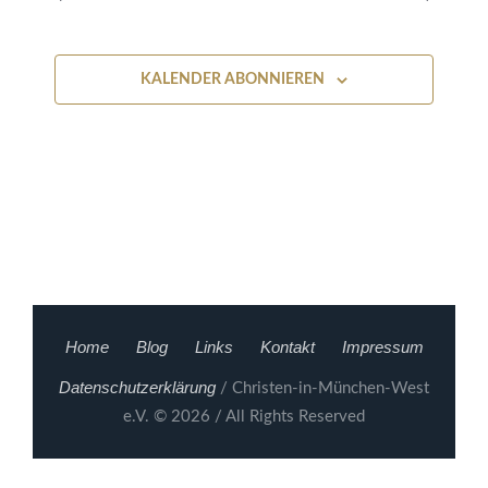
und
2026
Ansichten
KALENDER ABONNIEREN
Navigati
Home
Blog
Links
Kontakt
Impressum
Datenschutzerklärung
/ Christen-in-München-West
e.V. © 2026 / All Rights Reserved