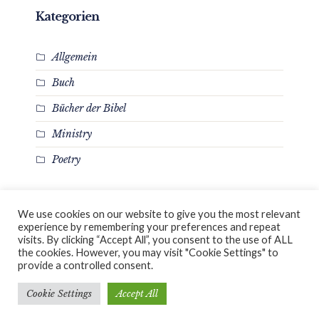
Kategorien
Allgemein
Buch
Bücher der Bibel
Ministry
Poetry
We use cookies on our website to give you the most relevant
experience by remembering your preferences and repeat
Home
Blog
Links
Kontakt
Impressum
visits. By clicking “Accept All”, you consent to the use of ALL
the cookies. However, you may visit "Cookie Settings" to
Datenschutzerklärung
/ Christen-in-München-
provide a controlled consent.
West e.V. © 2026 / All Rights Reserved
Cookie Settings
Accept All